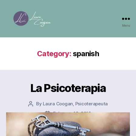
Menu
Laura
Coogan
Category:
spanish
La Psicoterapia
By
Laura Coogan, Psicoterapeuta
Post
author
February 13, 2019
Post
date