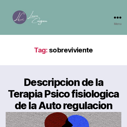
Menu
Laura
Coogan
Tag:
sobreviviente
Descripcion de la
Terapia Psico fisiologica
de la Auto regulacion
By
Laura Coogan, Psicoterapeuta
Post
author