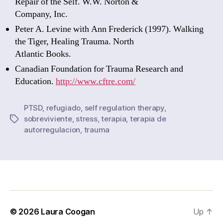
Repair of the Self. W.W. Norton &
Company, Inc.
Peter A. Levine with Ann Frederick (1997). Walking
the Tiger, Healing Trauma. North
Atlantic Books.
Canadian Foundation for Trauma Research and
Education.
http://www.cftre.com/
PTSD
,
refugiado
,
self regulation therapy
,
sobreviviente
,
stress
,
terapia
,
terapia de
Tags
autorregulacion
,
trauma
© 2026
Laura Coogan
Up
↑