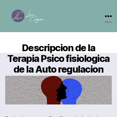
Menu
Laura
Coogan
Descripcion de la
Terapia Psico fisiologica
de la Auto regulacion
By
Laura Coogan, Psicoterapeuta
Post
author
November 13, 2018
Post
date