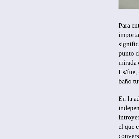
Para en
importa
signifi
punto d
mirada d
Es/fue,
baño tu
En la a
indepen
introye
el que 
convers