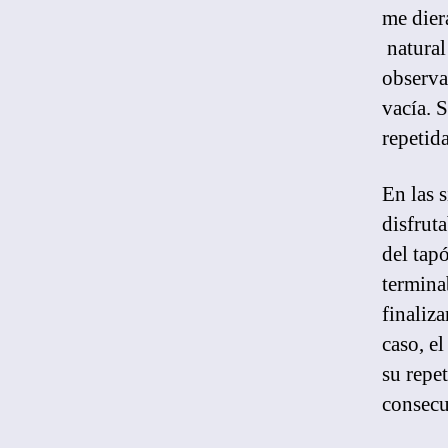
me dier
natural
observa
vacía. 
repetid
En las 
disfrut
del tap
terminab
finaliza
caso, e
su repe
consecu