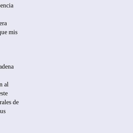
uencia
era
que mis
cadena
n al
este
rales de
sus