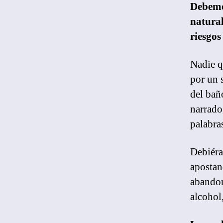
Debemo
natura
riesgos
Nadie q
por un 
del bañ
narrado
palabra
Debiéra
apostan
abandon
alcohol