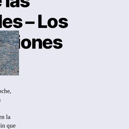
 las
es – Los
ecciones
8
oche,
a
en la
sin que