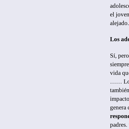
adolesc
el jove
alejado.
Los ad
Sí, per
siempre
vida que
…… Los 
también
impacto
genera 
respond
padres.