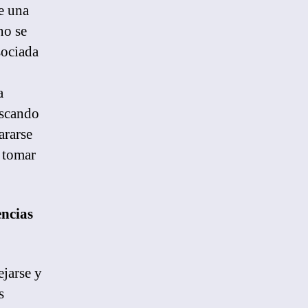
e una
no se
sociada
a
uscando
ararse
 tomar
encias
ejarse y
s