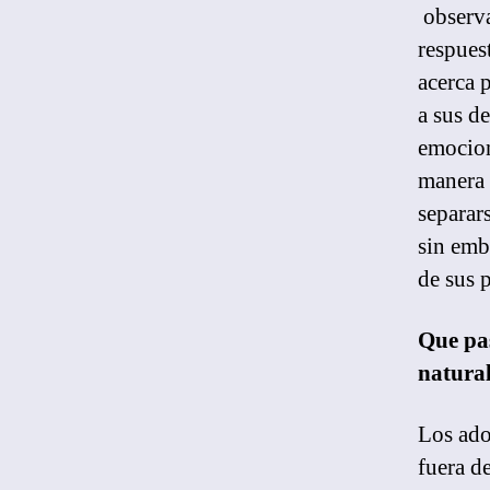
observa
respues
acerca 
a sus de
emocion
manera 
separars
sin emb
de sus 
Que pas
natural
Los ado
fuera d