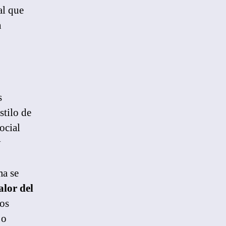
al que
n
s
stilo de
ocial
y
ma se
alor del
los
jo