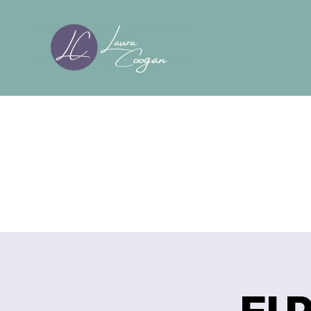
Laura
Coogan