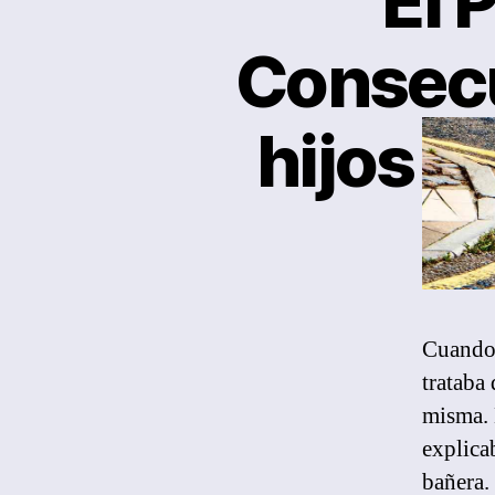
El 
Consecu
hijos y
Cuando 
trataba 
misma. 
explica
bañera.