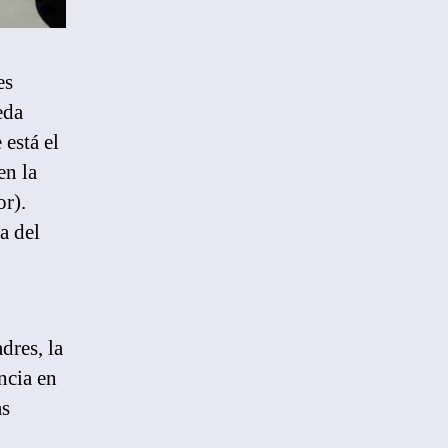
es
eda
está el
en la
or).
a del
dres, la
ncia en
as