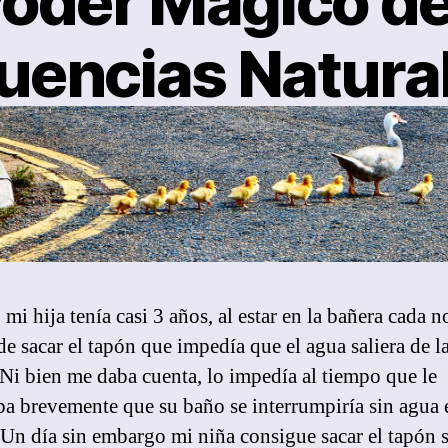
Poder Magico de
encias Natural
 sus “malas” el
By
Laura Coogan, Psicoterapeuta
October 7, 201
Post
Post
author
date
mi hija tenía casi 3 años, al estar en la bañera cada n
de sacar el tapón que impedía que el agua saliera de l
Ni bien me daba cuenta, lo impedía al tiempo que le
ba brevemente que su baño se interrumpiría sin agua 
 Un día sin embargo mi niña consigue sacar el tapón 