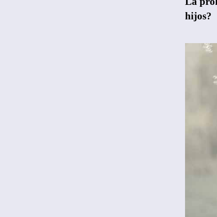
La proh
hijos?