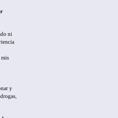
ar
ado ni
riencia
 mis
n
onar y
 drogas,